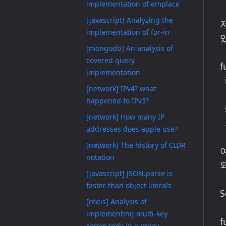
implementation of emplace
[javascript] Analyzing the
implementation of for-in
[mongodb] An analysis of
covered query
f
implementation
  if (server.timeout && typeof socket.setTimeout === 'function')

[network] IPv4? what
    socket.setTimeout(
happened to IPv3?
  socket.on('timeout', socketOnTimeout);

[network] How many IP
  ....

addresses does apple use?
[network] The history of CIDR
여
notation
되
[javascript] JSON.parse is
faster than object literals
S
[redis] Analysis of
implementing multi-key
f
commands in a proxy