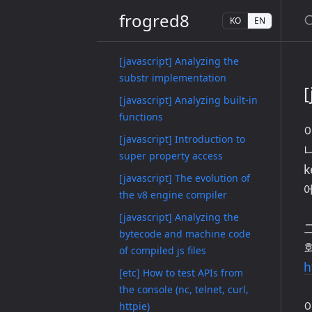
frogred8
KO
EN
[javascript] Analyzing the
substr implementation
[javascript] Analyzing built-in
functions
[javascript] Introduction to
super property access
k
[javascript] The evolution of
the v8 engine compiler
[javascript] Analyzing the
bytecode and machine code
of compiled js files
h
[etc] How to test APIs from
the console (nc, telnet, curl,
httpie)