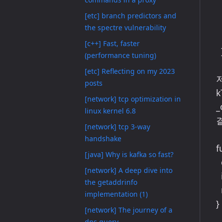
    .
[etc] branch predictors and
    this[kTimeout] = setUnrefTimeout(this.
the spectre vulnerability
    if (this[kSession]) this[kSe
[c++] Fast, faster
  }

(performance tuning)
[etc] Reflecting on my 2023
posts
k
[network] tcp optimization in
linux kernel 6.8
[network] tcp 3-way
handshake
f
[java] Why is kafka so fast?
  const timer = new Timeout(callback, after, undefined, false, false);

[network] A deep dive into
  insert(timer, timer._idleTimeout);

the getaddrinfo
  return timer;

implementation (1)
}

[network] The journey of a
dns query