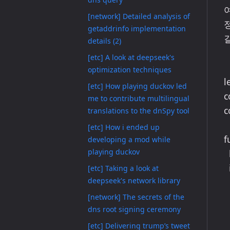
[network] Detailed analysis of
getaddrinfo implementation
details (2)
[etc] A look at deepseek's
optimization techniques
l
[etc] How playing duckov led
c
me to contribute multilingual
c
translations to the dnSpy tool
[etc] How i ended up
f
developing a mod while
playing duckov
  let list = timerListMap[msecs];

  if (list === undefined) {

[etc] Taking a look at
deepseek's network library
    const expiry = 
    timerListMap[msecs] = list = new
[network] The secrets of the
dns root signing ceremony
    timerListQueue.
[etc] Delivering trump’s tweet