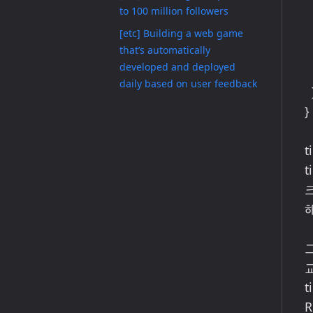
to 100 million followers
    if (nextExpir
      sche
[etc] Building a web game
that’s automatically
      next
developed and deployed
   
daily based on user feedback
  }

}

t
R