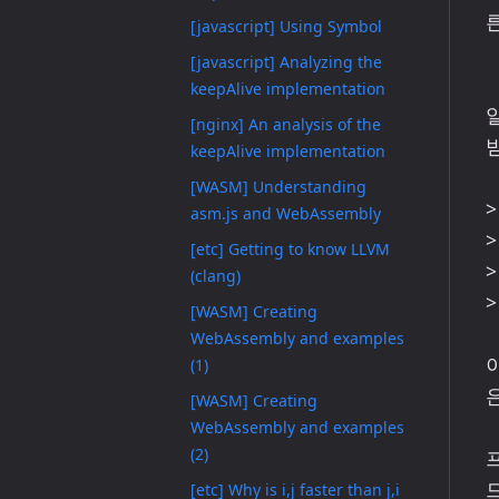
[javascript] Using Symbol
[javascript] Analyzing the
keepAlive implementation
일
[nginx] An analysis of the
keepAlive implementation
[WASM] Understanding
>
asm.js and WebAssembly
>
[etc] Getting to know LLVM
>
(clang)
>
[WASM] Creating
WebAssembly and examples
(1)
[WASM] Creating
WebAssembly and examples
(2)
[etc] Why is i,j faster than j,i