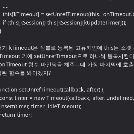
...

_onTimeout.bind(this), msecs);

ssion][kUpdateTimer]();

저기 kTimeout은 심볼로 등록된 고유키인데 this는 소
Timeout 키에 setUnrefTimeout으로 하나씩 등록시킨
_onTimeout 함수 바인딩을 해주는데 가장 마지막에 호
결된 함수를 봐야겠지?

unction setUnrefTimeout(callback, after) {
