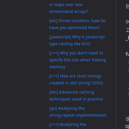
in loops over two-
는
dimensional arrays?
[etc] Prime numbers: how far
have you optimized them?
[javascript] Why is javascript
_
type casting like this?
[c++] Why you don't need to
f
specify the size when freeing
  storeHTTPOptions.call(this, options);

memory
  if (requestListener) {

[c++] How are short strings
    this.on('request', 
created in std::string? (SSO)
  }

[etc] Advanced caching
  this.on('connection', connectionListener);

techniques used in practice
  ....

[go] Analyzing the
string.repeat implementation
[c++] Analyzing the
때