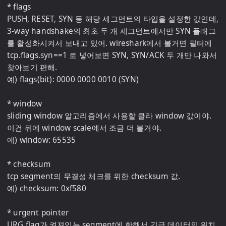
* flags

PUSH, RESET, SYN 등 해당 세그먼트의 타입을 설정한 값인데, 
3-way handshake의 최초 두 개 세그먼트에서만 SYN 플래그
를 활성화시켜서 보내고 있어. wireshark에서 볼거면 필터에 
tcp.flags.syn==1 로 넣어보면 SYN, SYN/ACK 두 개만 나와서 
찾아보기 편해.

예) flags(bit): 0000 0000 0010 (SYN)

* window

sliding window 알고리즘에서 사용할 클라 window 값이야. 
이건 뒤에 window scale에서 조금 더 볼거야.

예) window: 65535

* checksum

tcp segment의 무결성 체크를 위한 checksum 값.

예) checksum: 0xf580

* urgent pointer

URG flag가 켜져있는 segment에 한해서 긴급 데이터의 위치