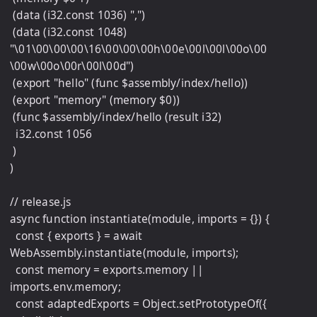
 (data (i32.const 1036) ",")

 (data (i32.const 1048) 
"\01\00\00\00\16\00\00\00h\00e\00l\00l\00o\00 
\00w\00o\00r\00l\00d")

 (export "hello" (func $assembly/index/hello))

 (export "memory" (memory $0))

 (func $assembly/index/hello (result i32)

  i32.const 1056

 )

)

// release.js

async function instantiate(module, imports = {}) {

  const { exports } = await 
WebAssembly.instantiate(module, imports);

  const memory = exports.memory || 
imports.env.memory;

  const adaptedExports = Object.setPrototypeOf({
