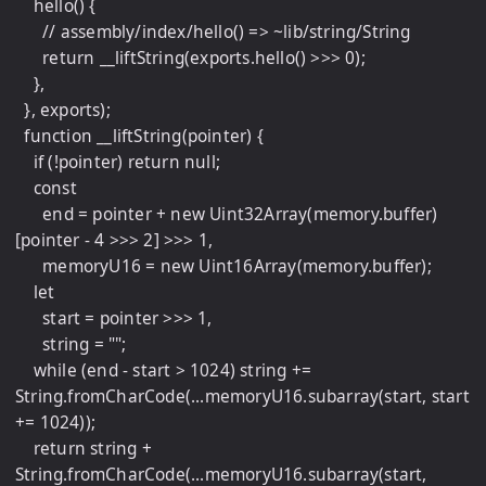
    hello() {

      // assembly/index/hello() => ~lib/string/String

      return __liftString(exports.hello() >>> 0);

    },

  }, exports);

  function __liftString(pointer) {

    if (!pointer) return null;

    const

      end = pointer + new Uint32Array(memory.buffer)
[pointer - 4 >>> 2] >>> 1,

      memoryU16 = new Uint16Array(memory.buffer);

    let

      start = pointer >>> 1,

      string = "";

    while (end - start > 1024) string += 
String.fromCharCode(...memoryU16.subarray(start, start 
+= 1024));

    return string + 
String.fromCharCode(...memoryU16.subarray(start, 