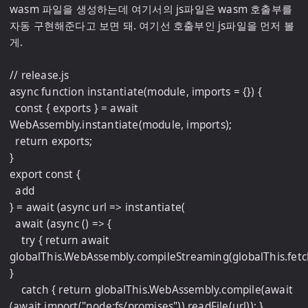
wasm 파일을 생성하는데 여기서의 js파일은 wasm 호출부를 
자동 구현해준다고 보면 돼. 여기선 호출부인 js파일을 먼저 볼
게.

// release.js

async function instantiate(module, imports = {}) {

  const { exports } = await 
WebAssembly.instantiate(module, imports);

  return exports;

}

export const {

  add

} = await (async url => instantiate(

  await (async () => {

    try { return await 
globalThis.WebAssembly.compileStreaming(globalThis.fetch(
}

    catch { return globalThis.WebAssembly.compile(await 
(await import("node:fs/promises")).readFile(url)); }
