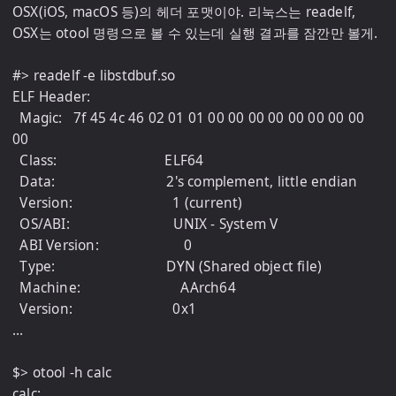
OSX(iOS, macOS 등)의 헤더 포맷이야. 리눅스는 readelf, 
OSX는 otool 명령으로 볼 수 있는데 실행 결과를 잠깐만 볼게.

#> readelf -e libstdbuf.so

ELF Header:

  Magic:   7f 45 4c 46 02 01 01 00 00 00 00 00 00 00 00 
00

  Class:                             ELF64

  Data:                              2's complement, little endian

  Version:                           1 (current)

  OS/ABI:                            UNIX - System V

  ABI Version:                       0

  Type:                              DYN (Shared object file)

  Machine:                           AArch64

  Version:                           0x1

...

$> otool -h calc

calc:
