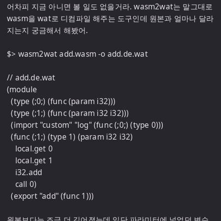
어차피 지금 아니면 볼 일도 없을거라. wasm2wat는 말그대로 
wasm을 wat로 디컴파일 해주는 도구인데 원본과 얼마나 달라
지는지 궁금해서 해봤어.

$> wasm2wat add.wasm -o add.de.wat

// add.de.wat

(module

  (type (;0;) (func (param i32)))

  (type (;1;) (func (param i32 i32)))

  (import "custom" "log" (func (;0;) (type 0)))

  (func (;1;) (type 1) (param i32 i32)

    local.get 0

    local.get 1

    i32.add

    call 0)

  (export "add" (func 1)))

원본보다는 조금 더 길어졌는데 일단 파라미터에 넣었던 변수 