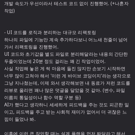
개발 속도가 우선이라서 테스트 코드 없이 진행했어. (+나혼자 
작업)

- UI 코드를 로직과 분리하는 대규모 리팩토링

하나의 파일에 기능만 계속 추가하다보니 어느새 천줄이 넘어
가서 리팩토링을 진행했어.

UI 코드와 초기값을 별도 파일로 분리해달라는 내용의 간단한 
두줄이었는데 20분 정도 걸리는 꽤 긴 작업이었어.

사실 작업해 놓은 게 썩 마음에 들진 않지만 손보기 시작하면 
너무 많이 고쳐야 해서 '이런 게 바이브 코딩이지'라는 생각으로 
그냥 지나쳤는데, 이제 와서 생각해보면 내 동료가 저런 코드를 
리뷰로 올리면 꽤나 많은 덧글을 달았을 것 같아. (변수, 파일 
이름의 통일성이나 함수 역할 구분 등) 

AI가 했다고 생각하니 세세하게 피드백을 주는 것도 피곤한 일
이고, 피드백을 주고 받는 사회적 재미가 없어서 더 귀찮은 느
낌이 들었나 봐.

이후에 이런 큰 작업할 때는 설계 플랜을 먼저 짜달라고 해서 