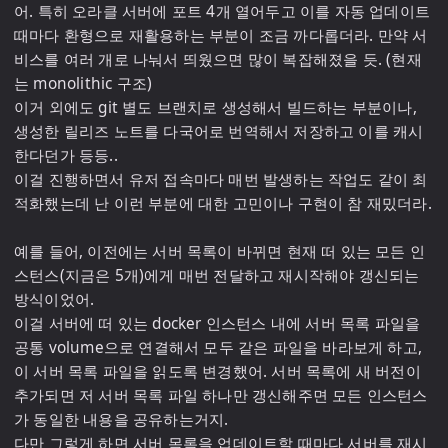
어. 특히 오라클 서버에 포트 4개 열어두고 이를 자동 업데이트 
때마다 환형으로 재활용하는 부분이 조금 까다롭더라. 만약 서
비스를 여러 개로 나눠서 띄웠으면 많이 복잡해졌을 듯. (현재
는 monolithic 구조)

이거 외에도 git 별도 브랜치로 생성해서 빌드하는 부분이나, 
생성한 릴리즈 노트를 다국어로 번역해서 저장하고 이를 캐시
한다던가 등등..

이걸 진행하면서 유저 접속마다 매번 발생하는 작업도 같이 최
적화했는데 난 이런 부분에 대한 고민이나 구현이 참 재밌더라.

예를 들어, 이전에는 서버 목록이 바뀌면 현재 떠 있는 모든 인
스턴스(지금은 5개)에게 매번 전달하고 재시작해야 갱신되는 
방식이었어.

이걸 서버에 떠 있는 docker 인스턴스 내에 서버 목록 파일을 
공통 volume으로 연결해서 모두 같은 파일을 바라보게 하고, 
이 서버 목록 파일을 읽도록 변경했어. 서버 목록에 새 버전이 
추가되면 저 서버 목록 파일 하나만 갱신해주면 모든 인스턴스
가 동일한 내용을 공유하는거지.

다만 그렇게 하면 서버 목록을 업데이트할 때마다 서버를 재시