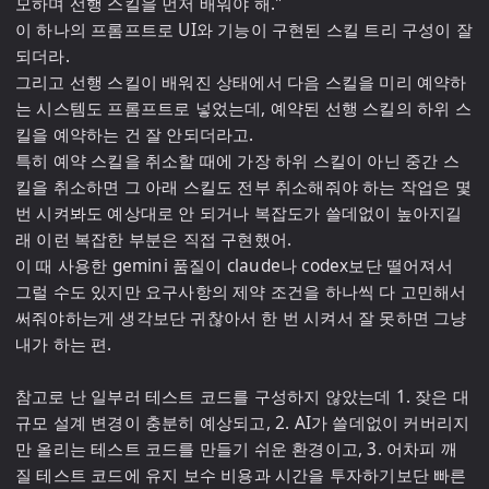
모하며 선행 스킬을 먼저 배워야 해."

이 하나의 프롬프트로 UI와 기능이 구현된 스킬 트리 구성이 잘
되더라. 

그리고 선행 스킬이 배워진 상태에서 다음 스킬을 미리 예약하
는 시스템도 프롬프트로 넣었는데, 예약된 선행 스킬의 하위 스
킬을 예약하는 건 잘 안되더라고.

특히 예약 스킬을 취소할 때에 가장 하위 스킬이 아닌 중간 스
킬을 취소하면 그 아래 스킬도 전부 취소해줘야 하는 작업은 몇 
번 시켜봐도 예상대로 안 되거나 복잡도가 쓸데없이 높아지길
래 이런 복잡한 부분은 직접 구현했어.

이 때 사용한 gemini 품질이 claude나 codex보단 떨어져서 
그럴 수도 있지만 요구사항의 제약 조건을 하나씩 다 고민해서 
써줘야하는게 생각보단 귀찮아서 한 번 시켜서 잘 못하면 그냥 
내가 하는 편.

참고로 난 일부러 테스트 코드를 구성하지 않았는데 1. 잦은 대
규모 설계 변경이 충분히 예상되고, 2. AI가 쓸데없이 커버리지
만 올리는 테스트 코드를 만들기 쉬운 환경이고, 3. 어차피 깨
질 테스트 코드에 유지 보수 비용과 시간을 투자하기보단 빠른 