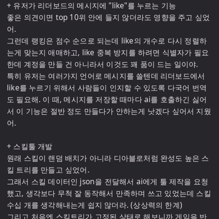
+ 유저가 리더보드의 메시지에 "like"를 누르는 기능

좋은 의견이면 top 10위 안에 들지 않더라도 영향을 주고 싶었
어.

그런데 랭킹은 점수 순으로 되는데 like의 개수로 다시 정렬하
는게 맞는지 애매하고, like 중복 방지를 하려면 식별자가 필요
한데 계정을 만들 건 아니라서 이것도 꽤 품이 드는 일이야. 

특히 유저는 여러가지 언어로 메시지를 쓸텐데 리더보드에서 
like를 누르기 위해서 사람들이 인지할 수 있도록 다국어 번역
도 필요해. 이 때, 메시지를 저장할 때마다 ai를 호출하긴 싫어
서 이 기능은 절반 정도 만들다가 안하는게 낫겠다 싶어서 지웠
어.

+ 스킬툴 개발

원래 스킬이 랜덤 배치가 아니라 디아블로처럼 완성도 높은 스
킬 트리를 만들고 싶었어.

그래서 스킬 데이터인 json을 전달해서 ai에게 툴 제작을 요청
했고, 생각보다 무척 잘 동작해서 만족하며 쓰고 있었는데 스킬 
수십 개를 생각해내는게 쉽지 않더라. (상상력의 한계)

그리고 처음엔 스킬트리가 고정된 상태로 해보니까 게임을 반