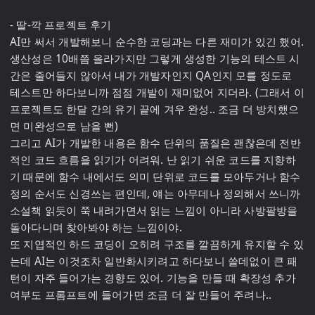
- 딸-깍 프로젝트 후기

AI만 써서 개발해보니 순수한 코딩과는 다른 재미가 있긴 했어. 
생산성은 10배쯤 올라가지만 그렇게 생성한 기능의 테스트 시
간은 줄어들지 않아서 내가 개발자인지 QA인지 모를 정도로 
테스트만 하다보니까 점점 개발이 재미없어 지더라. (그래서 이 
프로젝트도 한달 간의 유기 끝에 겨우 완성.. 조금 더 방치했으
면 미완성으로 남을 뻔)

그리고 AI가 개발한 내용은 함수 단위의 품질은 괜찮은데 전반
적인 코드 흐름을 읽기가 어려워. 난 읽기 쉬운 코드를 지향하
기 때문에 함수 내에서도 의미 단위로 코드를 모아두거나 함수 
정의 순서도 신경쓰는 편인데, 얘는 아무데나 정의해서 쓰니까 
소설책 읽듯이 쭉 내려가면서 읽는 느낌이 아니라 사방팔방을 
돌아다니며 찾아봐야 하는 느낌이야.

또 지엽적인 하드 코딩이 오히려 구조를 깔끔하게 유지할 수 있
는데 AI는 이것조차 일반화시키려고 하다보니 쓸데없이 큰 패
턴이 자주 들어가는 경향도 있어. 기능을 만들 때 확장성 추가 
여부도 프롬프트에 들어가면 조금 더 잘 만들어 주려나..
