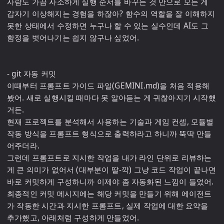
사람도 가끔 사소하게 실행 순서를 바꾸는 것 만으로 모든 게 
갑자기 이상해지는 경험을 하잖아? 함수의 역할을 잘 이해하지 
못한 상태에서 수정하면 누구나 할 수 있는 실수인데 AI도 그 
함정을 벗어나기는 쉽지 않구나 싶었어.

- git 자동 커밋

이때부터 프롬프트 가이드 파일(GEMINI.md)을 처음 적용해
봤어. 새로 실행시킬 때마다 못 알아듣는 게 귀찮아지기 시작했
거든.

현재 프로젝트를 분석해서 사용하는 기술과 게임 컨셉, 모듈별 
작동 방식을 프롬프트 형식으로 출력하라고 하니까 뚝딱 만들
어주더라.

그런데 프롬프트로 지시한 작업을 내가 라인 단위로 리뷰하는 
게 큰 의미가 없어서 (대부분이 딸-깍) 그냥 코드 작업이 끝나면 
바로 커밋하게 구성하니까 이제야 좀 자동화된 느낌이 들었어.

최종적인 커밋 메시지에는 해당 커밋을 만들기 위해 에이전트
가 작동한 시간과 지시한 프롬프트, 실제 작업에 대한 요약을 
추가했고, 아래처럼 구성하게 만들었어.
